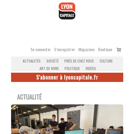
Accéder
au
contenu
Voir
Se connecter
S’enregistrer
Magazines
Boutique
le
ACTUALITÉS
SOCIÉTÉ
PRÈS DE CHEZ VOUS
CULTURE
panier
ART DE VIVRE
POLITIQUE
VIDÉOS
S'abonner à lyoncapitale.fr
ACTUALITÉ