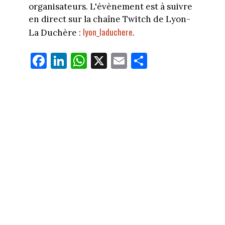
organisateurs. L'évènement est à suivre
en direct sur la chaîne Twitch de Lyon-
lyon_laduchere
La Duchère :
.
Fa
Li
W
X
E
Pa
ce
nk
ha
m
rt
bo
ed
ts
ail
ag
ok
In
Ap
er
p