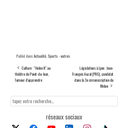
Publié dans
Actualité
,
Sports - autres
Culture : "Helen K" au
Législatives à Lyon : Jean-
théâtre du Point-du-Jour,
François Auzal (PRG), candidat
l'amour d'apprendre
dans la 3e circonscription du
Rhône
réseaux sociaux