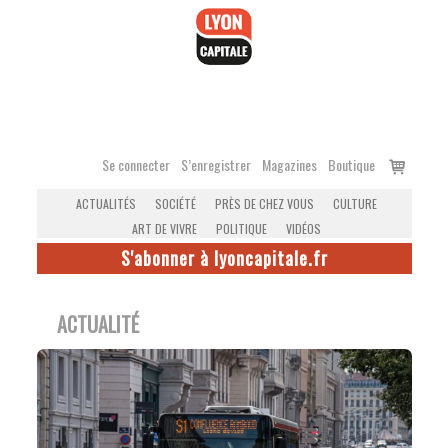
Accéder
au
contenu
Voir
Se connecter
S’enregistrer
Magazines
Boutique
le
ACTUALITÉS
SOCIÉTÉ
PRÈS DE CHEZ VOUS
CULTURE
panier
ART DE VIVRE
POLITIQUE
VIDÉOS
S'abonner à lyoncapitale.fr
ACTUALITÉ