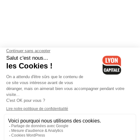
Contactez-nous
-
Mentions légales
-
CGV
-
Politique de
confidentialité
-
Gestion des cookies
-
Lyon Capitale TV
-
Archives
Lyon Capitale