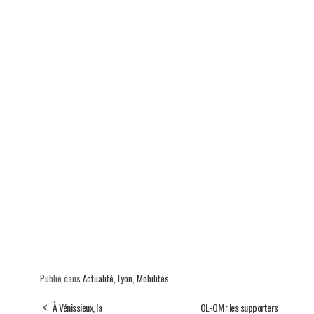
p
Publié dans
Actualité
,
Lyon
,
Mobilités
À Vénissieux, la
OL-OM : les supporters