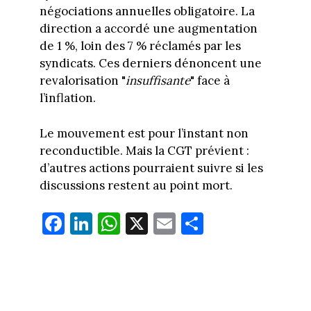
négociations annuelles obligatoire. La
direction a accordé une augmentation
de 1 %, loin des 7 % réclamés par les
syndicats. Ces derniers dénoncent une
revalorisation "
insuffisante
" face à
l’inflation.
Le mouvement est pour l’instant non
reconductible. Mais la CGT prévient :
d’autres actions pourraient suivre si les
discussions restent au point mort.
Fa
Li
W
X
E
Pa
ce
nk
ha
m
rt
bo
ed
ts
ail
ag
ok
In
Ap
er