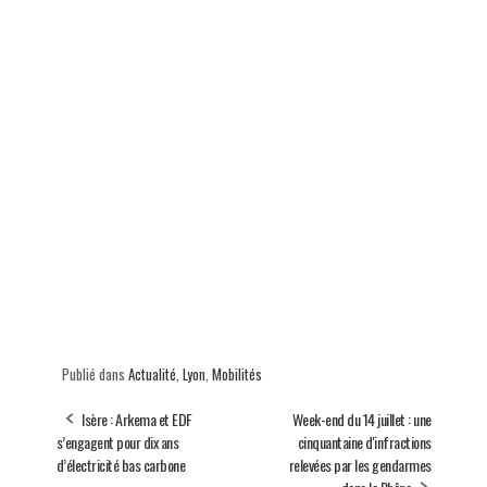
Publié dans
Actualité
,
Lyon
,
Mobilités
Isère : Arkema et EDF
Week-end du 14 juillet : une
s’engagent pour dix ans
cinquantaine d'infractions
d’électricité bas carbone
relevées par les gendarmes