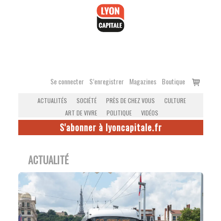
Accéder
au
contenu
Voir
Se connecter
S’enregistrer
Magazines
Boutique
le
ACTUALITÉS
SOCIÉTÉ
PRÈS DE CHEZ VOUS
CULTURE
panier
ART DE VIVRE
POLITIQUE
VIDÉOS
S'abonner à lyoncapitale.fr
ACTUALITÉ