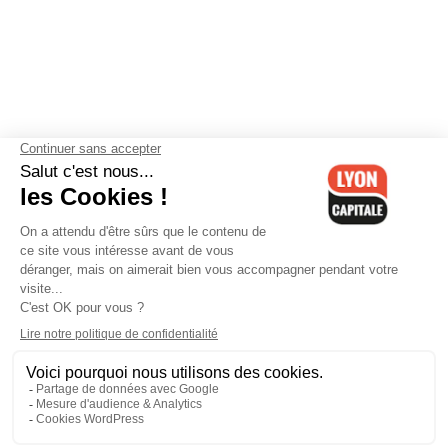
Contactez-nous
-
Mentions légales
-
CGV
-
Politique de
confidentialité
-
Gestion des cookies
-
Lyon Capitale TV
-
Archives
Lyon Capitale