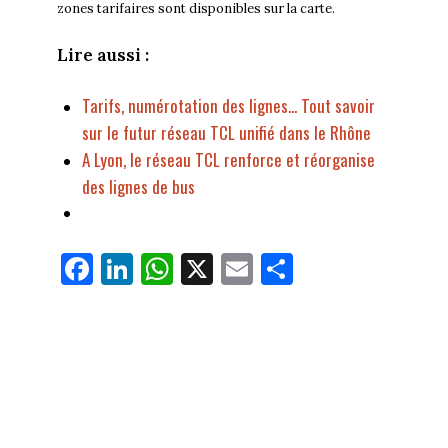
zones tarifaires sont disponibles sur la carte.
Lire aussi :
Tarifs, numérotation des lignes... Tout savoir
sur le futur réseau TCL unifié dans le Rhône
A Lyon, le réseau TCL renforce et réorganise
des lignes de bus
Fa
Li
W
X
E
Pa
ce
nk
ha
m
rt
bo
ed
ts
ail
ag
ok
In
Ap
er
p