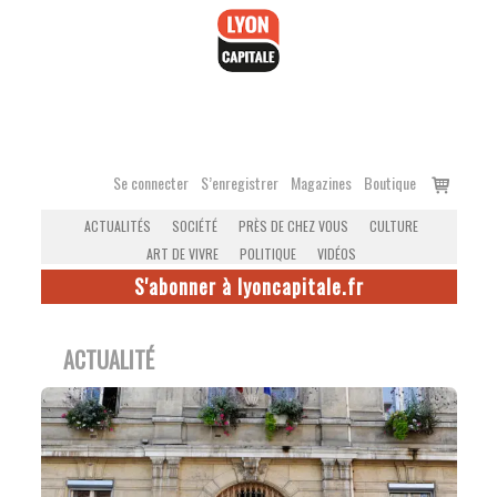
Accéder
au
contenu
Voir
Se connecter
S’enregistrer
Magazines
Boutique
le
ACTUALITÉS
SOCIÉTÉ
PRÈS DE CHEZ VOUS
CULTURE
panier
ART DE VIVRE
POLITIQUE
VIDÉOS
S'abonner à lyoncapitale.fr
ACTUALITÉ