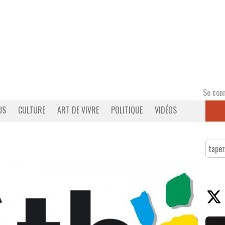
Se con
US
CULTURE
ART DE VIVRE
POLITIQUE
VIDÉOS