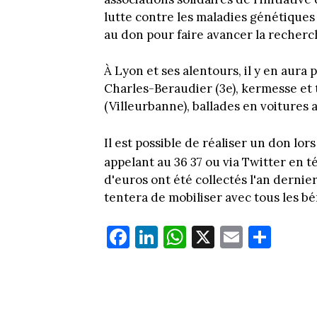
lutte contre les maladies génétiques
au don pour faire avancer la recher
À Lyon et ses alentours, il y en aura 
Charles-Beraudier (3e), kermesse et
(Villeurbanne), ballades en voitures 
Il est possible de réaliser un don lor
appelant au 36 37 ou via Twitter en t
d'euros ont été collectés l'an dernie
tentera de mobiliser avec tous les b
Fa
Li
W
X
E
Pa
ce
nk
ha
m
rt
bo
ed
ts
ail
ag
ok
In
Ap
er