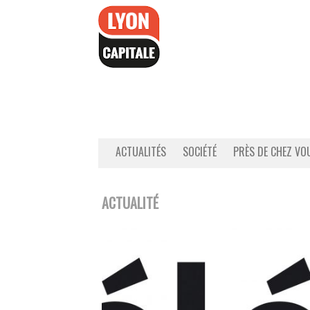
Accéder
au
contenu
ACTUALITÉS
SOCIÉTÉ
PRÈS DE CHEZ VO
ACTUALITÉ