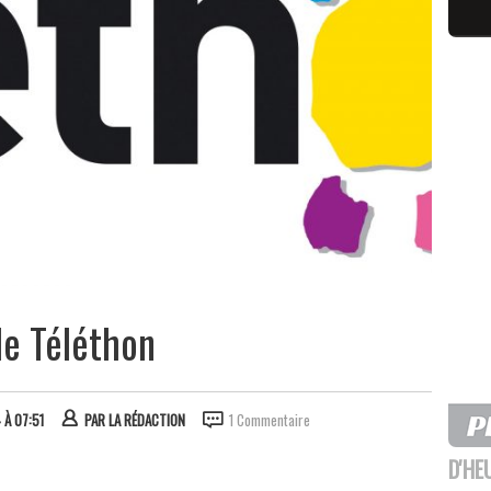
le Téléthon
 À 07:51
PAR
LA RÉDACTION
1 Commentaire
D'HE