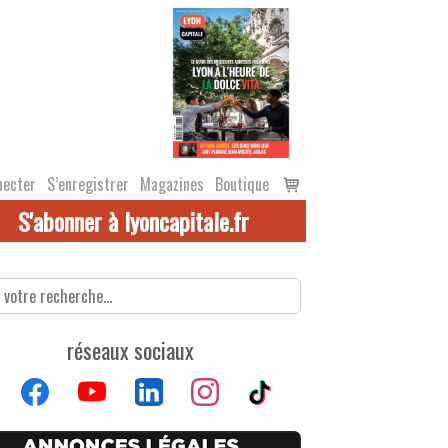
Voir
necter
S’enregistrer
Magazines
Boutique
le
S'abonner à lyoncapitale.fr
panier
réseaux sociaux