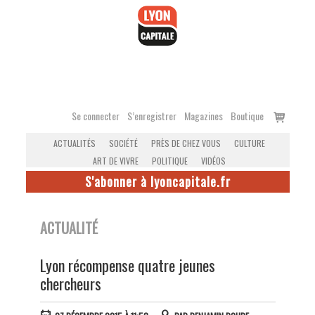
Accéder
au
contenu
Voir
Se connecter
S’enregistrer
Magazines
Boutique
le
ACTUALITÉS
SOCIÉTÉ
PRÈS DE CHEZ VOUS
CULTURE
panier
ART DE VIVRE
POLITIQUE
VIDÉOS
S'abonner à lyoncapitale.fr
ACTUALITÉ
Lyon récompense quatre jeunes
chercheurs