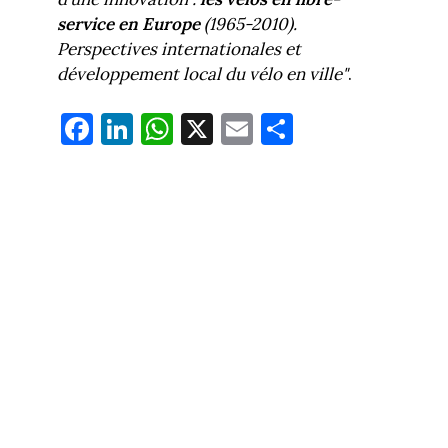
service en Europe
(1965-2010).
Perspectives internationales et
développement local du vélo en ville"
.
Fa
Li
W
X
E
Pa
ce
nk
ha
m
rt
bo
ed
ts
ail
ag
ok
In
Ap
er
p