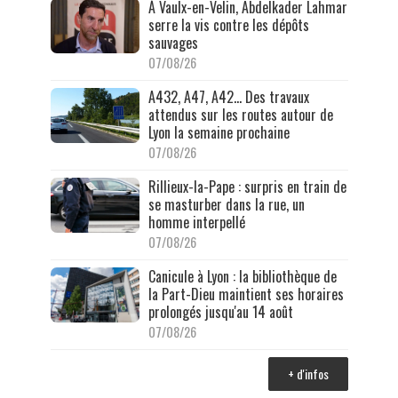
À Vaulx-en-Velin, Abdelkader Lahmar
serre la vis contre les dépôts
sauvages
07/08/26
A432, A47, A42… Des travaux
attendus sur les routes autour de
Lyon la semaine prochaine
07/08/26
Rillieux-la-Pape : surpris en train de
se masturber dans la rue, un
homme interpellé
07/08/26
Canicule à Lyon : la bibliothèque de
la Part-Dieu maintient ses horaires
prolongés jusqu'au 14 août
07/08/26
+ d'infos