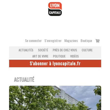
Accéder
au
contenu
Voir
Se connecter
S’enregistrer
Magazines
Boutique
le
ACTUALITÉS
SOCIÉTÉ
PRÈS DE CHEZ VOUS
CULTURE
panier
ART DE VIVRE
POLITIQUE
VIDÉOS
S'abonner à lyoncapitale.fr
ACTUALITÉ