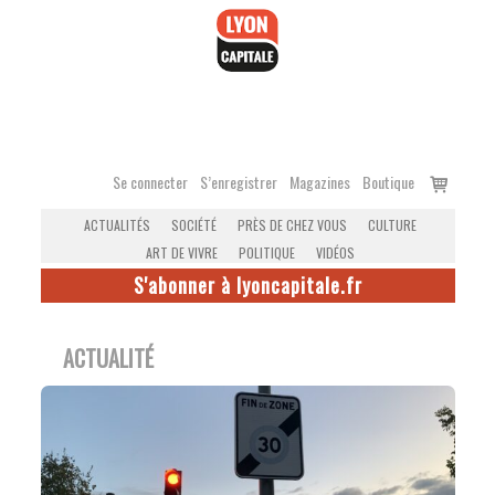
Accéder
au
contenu
Voir
Se connecter
S’enregistrer
Magazines
Boutique
le
ACTUALITÉS
SOCIÉTÉ
PRÈS DE CHEZ VOUS
CULTURE
panier
ART DE VIVRE
POLITIQUE
VIDÉOS
S'abonner à lyoncapitale.fr
ACTUALITÉ