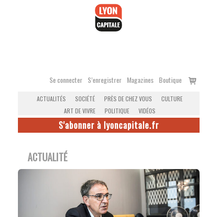
Accéder
au
contenu
Voir
Se connecter
S’enregistrer
Magazines
Boutique
le
ACTUALITÉS
SOCIÉTÉ
PRÈS DE CHEZ VOUS
CULTURE
panier
ART DE VIVRE
POLITIQUE
VIDÉOS
S'abonner à lyoncapitale.fr
ACTUALITÉ