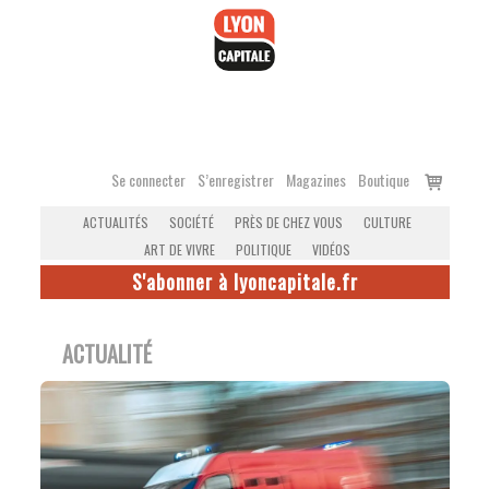
Accéder
au
contenu
Voir
Se connecter
S’enregistrer
Magazines
Boutique
le
ACTUALITÉS
SOCIÉTÉ
PRÈS DE CHEZ VOUS
CULTURE
panier
ART DE VIVRE
POLITIQUE
VIDÉOS
S'abonner à lyoncapitale.fr
ACTUALITÉ