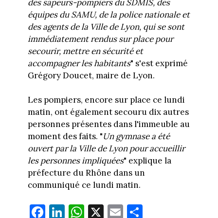
des sapeurs-pompiers du SDMIS, des
équipes du SAMU, de la police nationale et
des agents de la Ville de Lyon, qui se sont
immédiatement rendus sur place pour
secourir, mettre en sécurité et
accompagner les habitants
" s'est exprimé
Grégory Doucet, maire de Lyon.
Les pompiers, encore sur place ce lundi
matin, ont également secouru dix autres
personnes présentes dans l'immeuble au
moment des faits. "
Un gymnase a été
ouvert par la Ville de Lyon pour accueillir
les personnes impliquées
" explique la
préfecture du Rhône dans un
communiqué ce lundi matin.
Fa
Li
W
X
E
Pa