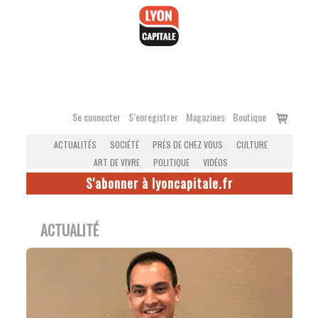
Accéder
au
contenu
Voir
Se connecter
S’enregistrer
Magazines
Boutique
le
ACTUALITÉS
SOCIÉTÉ
PRÈS DE CHEZ VOUS
CULTURE
panier
ART DE VIVRE
POLITIQUE
VIDÉOS
S'abonner à lyoncapitale.fr
ACTUALITÉ