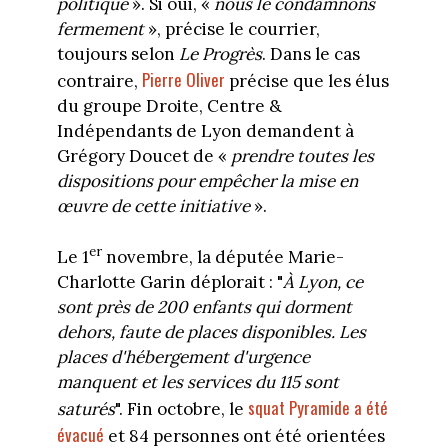
politique
». Si oui, «
nous le condamnons
fermement
», précise le courrier,
toujours selon
Le Progrès
. Dans le cas
Pierre Oliver
contraire,
précise que les élus
du groupe Droite, Centre &
Indépendants de Lyon demandent à
Grégory Doucet de «
prendre toutes les
dispositions pour empêcher la mise en
œuvre de cette initiative
».
er
Le 1
novembre, la députée Marie-
Charlotte Garin déplorait : "
À Lyon, ce
sont près de 200 enfants qui dorment
dehors, faute de places disponibles. Les
places d'hébergement d'urgence
manquent et les services du 115 sont
squat Pyramide a été
saturés
". Fin octobre, le
évacué
et 84 personnes ont été orientées