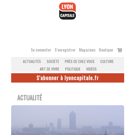
Accéder
au
contenu
Voir
Se connecter
S’enregistrer
Magazines
Boutique
le
ACTUALITÉS
SOCIÉTÉ
PRÈS DE CHEZ VOUS
CULTURE
panier
ART DE VIVRE
POLITIQUE
VIDÉOS
S'abonner à lyoncapitale.fr
ACTUALITÉ