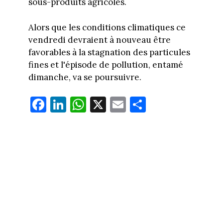
sous-produits agricoles.
Alors que les conditions climatiques ce
vendredi devraient à nouveau être
favorables à la stagnation des particules
fines et l'épisode de pollution, entamé
dimanche, va se poursuivre.
Fa
Li
W
X
E
Pa
ce
nk
ha
m
rt
bo
ed
ts
ail
ag
ok
In
Ap
er
p