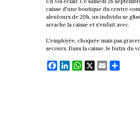
Un vol éclair. Ce samedi 26 septemb
caisse d'une boutique du centre comm
alentours de 20h, un individu se glis
arrache la caisse et s'enfuit avec.
L'employée, choquée mais pas graveme
secours. Dans la caisse, le butin du v
Fa
Li
W
X
E
Pa
ce
nk
ha
m
rt
bo
ed
ts
ail
ag
ok
In
Ap
er
p