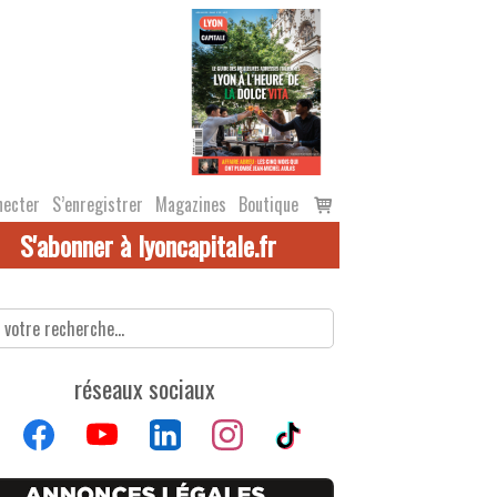
Voir
necter
S’enregistrer
Magazines
Boutique
le
S'abonner à lyoncapitale.fr
panier
réseaux sociaux