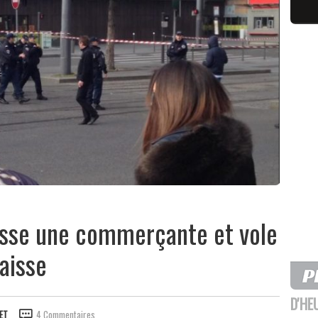
resse une commerçante et vole
aisse
D'HE
ET
4 Commentaires