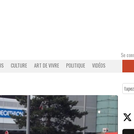
Se con
US
CULTURE
ART DE VIVRE
POLITIQUE
VIDÉOS