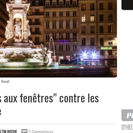
m Douet
s aux fenêtres” contre les
e
D'HE
STIN BOCHE
5 Commentaires