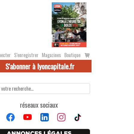
Voir
necter
S’enregistrer
Magazines
Boutique
le
S'abonner à lyoncapitale.fr
panier
réseaux sociaux