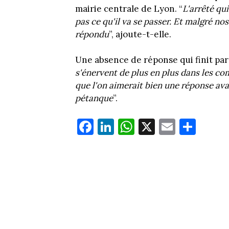
mairie centrale de Lyon. “
L'arrêté qui
pas ce qu'il va se passer. Et malgré n
répondu
”, ajoute-t-elle.
Une absence de réponse qui finit par 
s'énervent de plus en plus dans les co
que l'on aimerait bien une réponse ava
pétanque
”.
Fa
Li
W
X
E
Pa
ce
nk
ha
m
rt
bo
ed
ts
ail
ag
ok
In
Ap
er
p