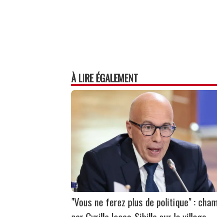
À LIRE ÉGALEMENT
"Vous ne ferez plus de politique" : cha
par Cyrille Isaac-Sibille sur le village