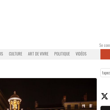
Se con
US
CULTURE
ART DE VIVRE
POLITIQUE
VIDÉOS