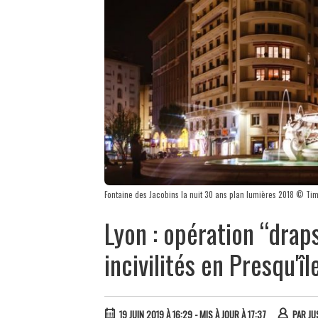
Fontaine des Jacobins la nuit 30 ans plan lumières 2018 © Ti
Lyon : opération “drap
incivilités en Presqu'îl
19 JUIN 2019 À 16:29
- MIS À JOUR À 17:37
PAR
JU