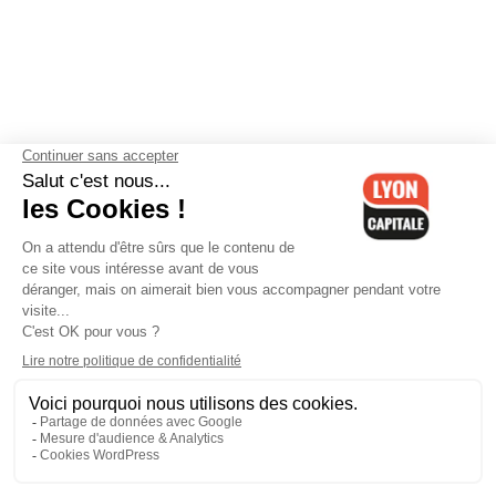
Contactez-nous
-
Mentions légales
-
CGV
-
Politique de
confidentialité
-
Gestion des cookies
-
Lyon Capitale TV
-
Archives
Lyon Capitale
Lyon Capitale - 51 avenue Maréchal Foch - CS 40091 - 69456 Lyon