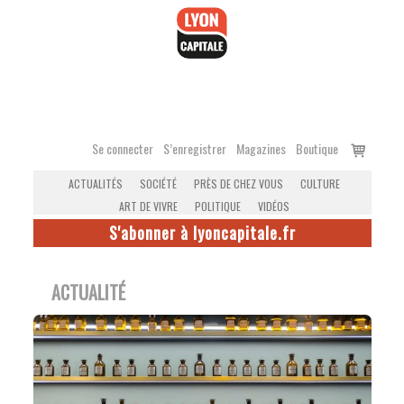
Accéder
au
contenu
Voir
Se connecter
S’enregistrer
Magazines
Boutique
le
ACTUALITÉS
SOCIÉTÉ
PRÈS DE CHEZ VOUS
CULTURE
panier
ART DE VIVRE
POLITIQUE
VIDÉOS
S'abonner à lyoncapitale.fr
ACTUALITÉ