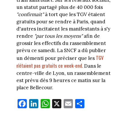
train sans billet. Sur les réseaux sociaux,
un statut partagé plus de 40 000 fois
"confirmait"
à tort que les TGV étaient
gratuits pour se rendre à Paris, quand
d'autres incitaient les manifestants à s'y
rendre
"par tous les moyens"
afin de
grossir les effectifs du rassemblement
prévu ce samedi. La SNCF a dû publier
TGV
un démenti pour préciser que les
n'étaient pas gratuits ce week-end.
Dans le
centre-ville de Lyon, un rassemblement
est prévu dès 9 heures ce matin sur la
place Bellecour.
Fa
Li
W
X
E
Pa
ce
nk
ha
m
rt
bo
ed
ts
ail
ag