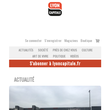
Accéder
au
contenu
Voir
Se connecter
S’enregistrer
Magazines
Boutique
le
ACTUALITÉS
SOCIÉTÉ
PRÈS DE CHEZ VOUS
CULTURE
panier
ART DE VIVRE
POLITIQUE
VIDÉOS
S'abonner à lyoncapitale.fr
ACTUALITÉ