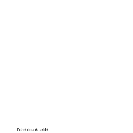
ok
In
Ap
er
p
Publié dans
Actualité