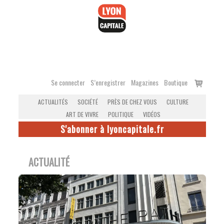
Accéder
au
contenu
Voir
Se connecter
S’enregistrer
Magazines
Boutique
le
ACTUALITÉS
SOCIÉTÉ
PRÈS DE CHEZ VOUS
CULTURE
panier
ART DE VIVRE
POLITIQUE
VIDÉOS
S'abonner à lyoncapitale.fr
ACTUALITÉ