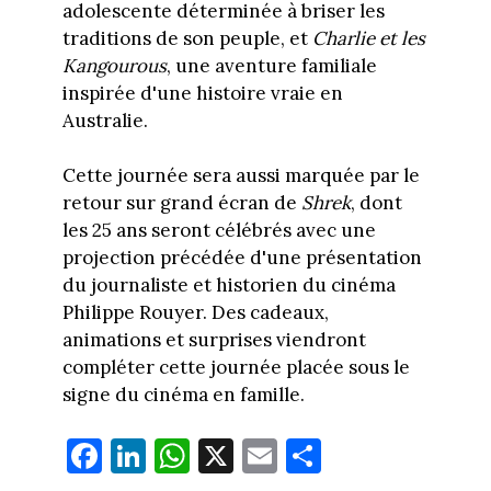
adolescente déterminée à briser les
traditions de son peuple, et
Charlie et les
Kangourous
, une aventure familiale
inspirée d'une histoire vraie en
Australie.
Cette journée sera aussi marquée par le
retour sur grand écran de
Shrek
, dont
les 25 ans seront célébrés avec une
projection précédée d'une présentation
du journaliste et historien du cinéma
Philippe Rouyer. Des cadeaux,
animations et surprises viendront
compléter cette journée placée sous le
signe du cinéma en famille.
Fa
Li
W
X
E
Pa
ce
nk
ha
m
rt