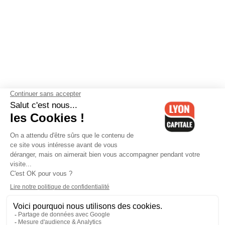
Contactez-nous
-
Mentions légales
-
CGV
-
Politique de
confidentialité
-
Gestion des cookies
-
Lyon Capitale TV
-
Archives