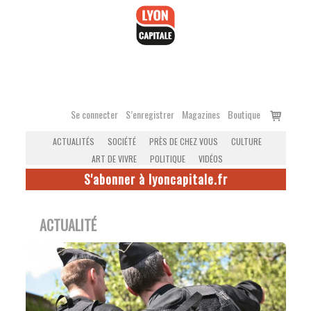
Accéder
au
contenu
Voir
Se connecter
S’enregistrer
Magazines
Boutique
le
ACTUALITÉS
SOCIÉTÉ
PRÈS DE CHEZ VOUS
CULTURE
panier
ART DE VIVRE
POLITIQUE
VIDÉOS
S'abonner à lyoncapitale.fr
ACTUALITÉ