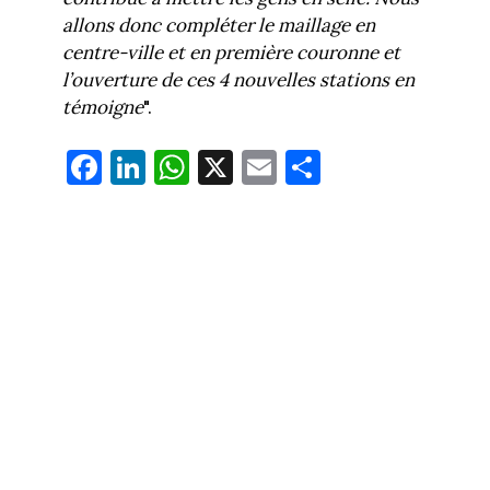
allons donc compléter le maillage en
centre-ville et en première couronne et
l’ouverture de ces 4 nouvelles stations en
témoigne
".
Fa
Li
W
X
E
Pa
ce
nk
ha
m
rt
bo
ed
ts
ail
ag
ok
In
Ap
er
p