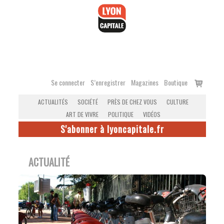
Accéder
au
contenu
Voir
Se connecter
S’enregistrer
Magazines
Boutique
le
ACTUALITÉS
SOCIÉTÉ
PRÈS DE CHEZ VOUS
CULTURE
panier
ART DE VIVRE
POLITIQUE
VIDÉOS
S'abonner à lyoncapitale.fr
ACTUALITÉ