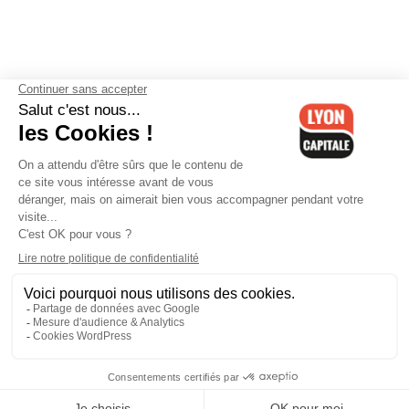
Contactez-nous
-
Mentions légales
-
CGV
-
Politique de
confidentialité
-
Gestion des cookies
-
Lyon Capitale TV
-
Archives
Lyon Capitale
Lyon Capitale - 51 avenue Maréchal Foch - CS 40091 - 69456 Lyon
Cedex 06