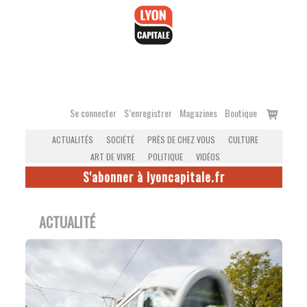
Accéder
au
contenu
Voir
Se connecter
S’enregistrer
Magazines
Boutique
le
ACTUALITÉS
SOCIÉTÉ
PRÈS DE CHEZ VOUS
CULTURE
panier
ART DE VIVRE
POLITIQUE
VIDÉOS
S'abonner à lyoncapitale.fr
ACTUALITÉ