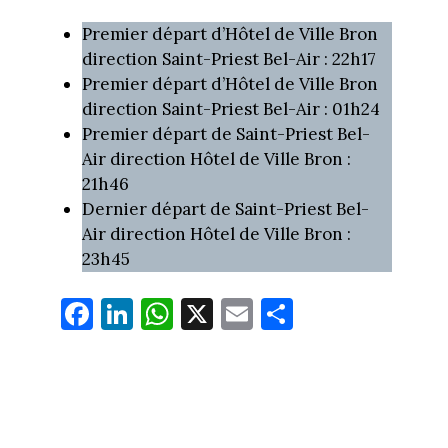
Premier départ d’Hôtel de Ville Bron
direction Saint-Priest Bel-Air : 22h17
Premier départ d’Hôtel de Ville Bron
direction Saint-Priest Bel-Air : 01h24
Premier départ de Saint-Priest Bel-
Air direction Hôtel de Ville Bron :
21h46
Dernier départ de Saint-Priest Bel-
Air direction Hôtel de Ville Bron :
23h45
Fa
Li
W
X
E
Pa
ce
nk
ha
m
rt
bo
ed
ts
ail
ag
ok
In
Ap
er
p