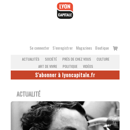
Accéder
au
contenu
Voir
Se connecter
S’enregistrer
Magazines
Boutique
le
ACTUALITÉS
SOCIÉTÉ
PRÈS DE CHEZ VOUS
CULTURE
panier
ART DE VIVRE
POLITIQUE
VIDÉOS
S'abonner à lyoncapitale.fr
ACTUALITÉ