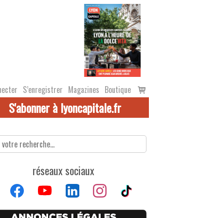
Voir
necter
S’enregistrer
Magazines
Boutique
le
S'abonner à lyoncapitale.fr
panier
réseaux sociaux