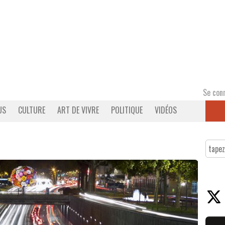
Se con
US
CULTURE
ART DE VIVRE
POLITIQUE
VIDÉOS