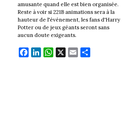
amusante quand elle est bien organisée.
Reste à voir si 221B animations sera à la
hauteur de l'événement, les fans d'Harry
Potter ou de jeux géants seront sans
aucun doute exigeants.
Fa
Li
W
X
E
Pa
ce
nk
ha
m
rt
bo
ed
ts
ail
ag
ok
In
Ap
er
p