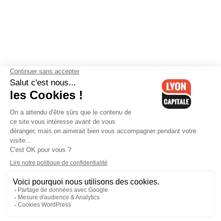
Contactez-nous
-
Mentions légales
-
CGV
-
Politique de
confidentialité
-
Gestion des cookies
-
Lyon Capitale TV
-
Archives
Lyon Capitale
Lyon Capitale - 51 avenue Maréchal Foch - CS 40091 - 69456 Lyon