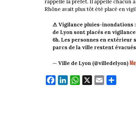
rappelle la préfet. Il appelle chacun
Rhône avait plus tôt été placé en vig
⚠ Vigilance pluies-inondations 
de Lyon sont placés en vigilance
6h. Les personnes en extérieur 
parcs de la ville restent évacués
May
— Ville de Lyon (@villedelyon)
Fa
Li
W
X
E
Pa
ce
nk
ha
m
rt
bo
ed
ts
ail
ag
ok
In
Ap
er
p