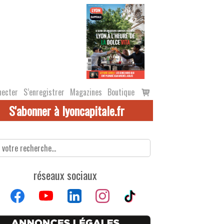
Voir
necter
S’enregistrer
Magazines
Boutique
le
S'abonner à lyoncapitale.fr
panier
réseaux sociaux