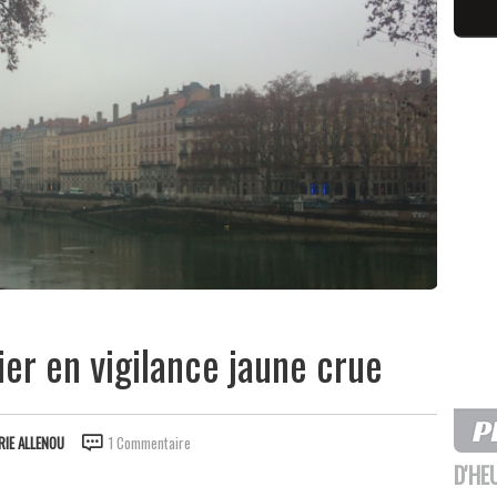
ier en vigilance jaune crue
RIE ALLENOU
1 Commentaire
D'HE