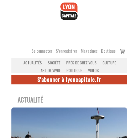
Accéder
au
contenu
Voir
Se connecter
S’enregistrer
Magazines
Boutique
le
ACTUALITÉS
SOCIÉTÉ
PRÈS DE CHEZ VOUS
CULTURE
panier
ART DE VIVRE
POLITIQUE
VIDÉOS
S'abonner à lyoncapitale.fr
ACTUALITÉ