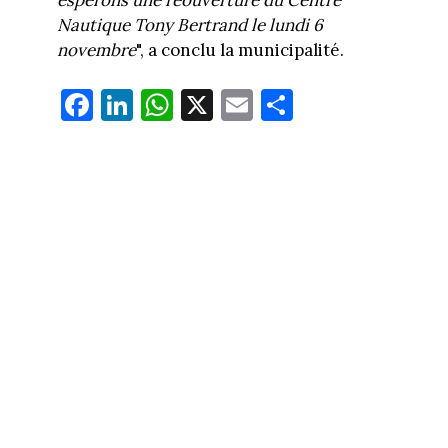
Nautique Tony Bertrand le lundi 6
novembre
", a conclu la municipalité.
Fa
Li
W
X
E
Pa
ce
nk
ha
m
rt
bo
ed
ts
ail
ag
ok
In
Ap
er
p