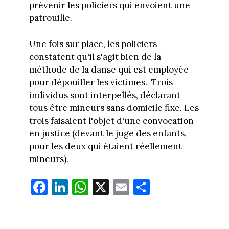
prévenir les policiers qui envoient une
patrouille.
Une fois sur place, les policiers
constatent qu'il s'agit bien de la
méthode de la danse qui est employée
pour dépouiller les victimes. Trois
individus sont interpellés, déclarant
tous être mineurs sans domicile fixe. Les
trois faisaient l'objet d'une convocation
en justice (devant le juge des enfants,
pour les deux qui étaient réellement
mineurs).
Fa
Li
W
X
E
Pa
ce
nk
ha
m
rt
bo
ed
ts
ail
ag