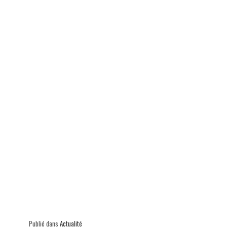
ok
In
Ap
er
p
Publié dans
Actualité