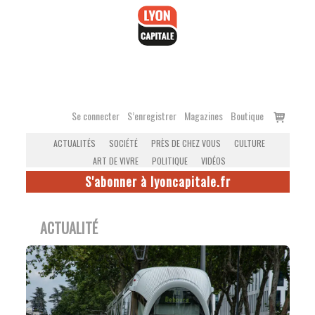
Accéder
au
contenu
Voir
Se connecter
S’enregistrer
Magazines
Boutique
le
ACTUALITÉS
SOCIÉTÉ
PRÈS DE CHEZ VOUS
CULTURE
panier
ART DE VIVRE
POLITIQUE
VIDÉOS
S'abonner à lyoncapitale.fr
ACTUALITÉ