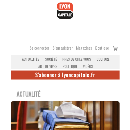
Accéder
au
contenu
Voir
Se connecter
S’enregistrer
Magazines
Boutique
le
ACTUALITÉS
SOCIÉTÉ
PRÈS DE CHEZ VOUS
CULTURE
panier
ART DE VIVRE
POLITIQUE
VIDÉOS
S'abonner à lyoncapitale.fr
ACTUALITÉ