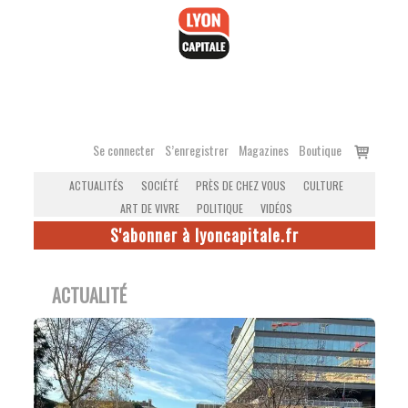
Accéder
au
contenu
Voir
Se connecter
S’enregistrer
Magazines
Boutique
le
ACTUALITÉS
SOCIÉTÉ
PRÈS DE CHEZ VOUS
CULTURE
panier
ART DE VIVRE
POLITIQUE
VIDÉOS
S'abonner à lyoncapitale.fr
ACTUALITÉ