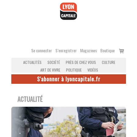
Accéder
au
contenu
Voir
Se connecter
S’enregistrer
Magazines
Boutique
le
ACTUALITÉS
SOCIÉTÉ
PRÈS DE CHEZ VOUS
CULTURE
panier
ART DE VIVRE
POLITIQUE
VIDÉOS
S'abonner à lyoncapitale.fr
ACTUALITÉ