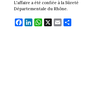
L'affaire a été confiée à la Sûreté
Départementale du Rhône.
Fa
Li
W
X
E
Pa
ce
nk
ha
m
rt
bo
ed
ts
ail
ag
ok
In
Ap
er
p