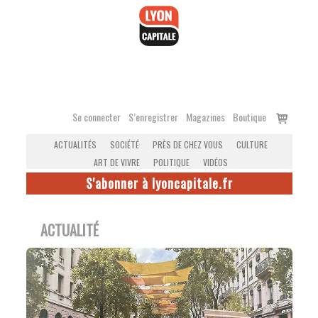
Accéder
au
contenu
Voir
Se connecter
S’enregistrer
Magazines
Boutique
le
ACTUALITÉS
SOCIÉTÉ
PRÈS DE CHEZ VOUS
CULTURE
panier
ART DE VIVRE
POLITIQUE
VIDÉOS
S'abonner à lyoncapitale.fr
ACTUALITÉ