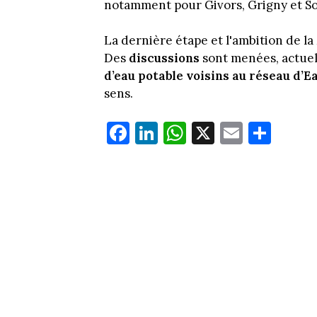
notamment pour Givors, Grigny et So
La dernière étape et l'ambition de la
Des
discussions
sont menées, actuel
d’eau potable voisins au réseau d’
sens.
Fa
Li
W
X
E
Pa
ce
nk
ha
m
rt
bo
ed
ts
ail
ag
ok
In
Ap
er
p