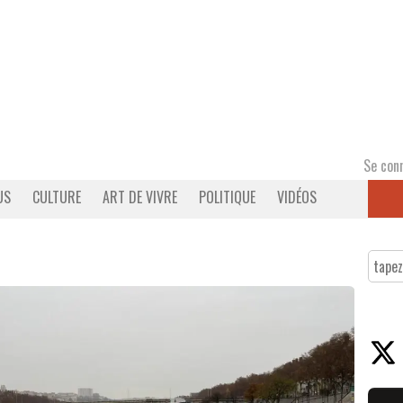
Se con
US
CULTURE
ART DE VIVRE
POLITIQUE
VIDÉOS