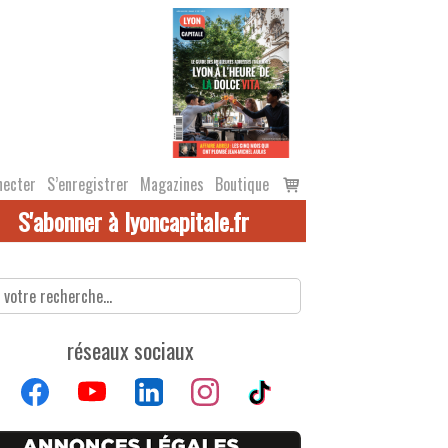
Voir
necter
S’enregistrer
Magazines
Boutique
le
S'abonner à lyoncapitale.fr
panier
réseaux sociaux