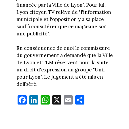
financée par la Ville de Lyon". Pour lui,
Lyon citoyen TV relève de "l'information
municipale et l'opposition y a sa place
sauf à considérer que ce magazine soit
une publicité".
En conséquence de quoi le commissaire
du gouvernement a demandé que la Ville
de Lyon et TLM réservent pour la suite
un droit d'expression au groupe "Unir
pour Lyon". Le jugement a été mis en
délibéré.
Fa
Li
W
X
E
Pa
ce
nk
ha
m
rt
bo
ed
ts
ail
ag
ok
In
Ap
er