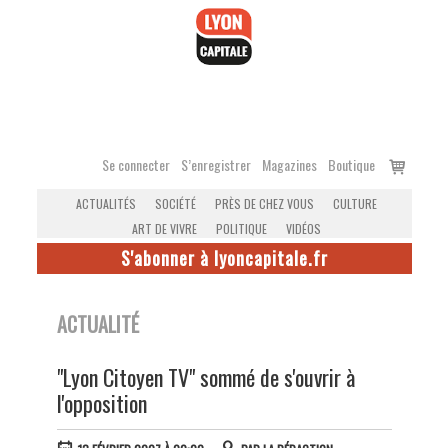
Accéder
au
contenu
Voir
Se connecter
S’enregistrer
Magazines
Boutique
le
ACTUALITÉS
SOCIÉTÉ
PRÈS DE CHEZ VOUS
CULTURE
panier
ART DE VIVRE
POLITIQUE
VIDÉOS
S'abonner à lyoncapitale.fr
ACTUALITÉ
"Lyon Citoyen TV" sommé de s'ouvrir à
l'opposition