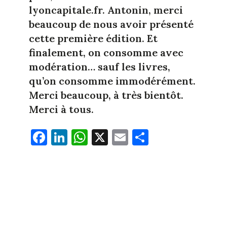
lyoncapitale.fr. Antonin, merci
beaucoup de nous avoir présenté
cette première édition. Et
finalement, on consomme avec
modération… sauf les livres,
qu’on consomme immodérément.
Merci beaucoup, à très bientôt.
Merci à tous.
Fa
Li
W
X
E
Pa
ce
nk
ha
m
rt
bo
ed
ts
ail
ag
ok
In
Ap
er
p