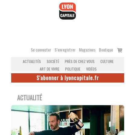
Accéder
au
contenu
Voir
Se connecter
S’enregistrer
Magazines
Boutique
le
ACTUALITÉS
SOCIÉTÉ
PRÈS DE CHEZ VOUS
CULTURE
panier
ART DE VIVRE
POLITIQUE
VIDÉOS
S'abonner à lyoncapitale.fr
ACTUALITÉ