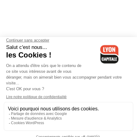
Contactez-nous
-
Mentions légales
-
CGV
-
Politique de
confidentialité
-
Gestion des cookies
-
Lyon Capitale TV
-
Archives
Lyon Capitale
Lyon Capitale - 51 avenue Maréchal Foch - CS 40091 - 69456 Lyon