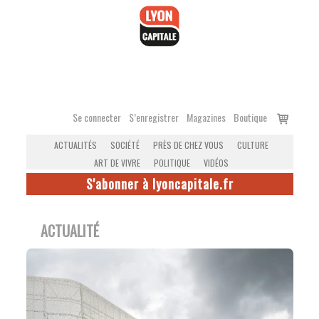
Accéder
au
contenu
Voir
Se connecter
S’enregistrer
Magazines
Boutique
le
ACTUALITÉS
SOCIÉTÉ
PRÈS DE CHEZ VOUS
CULTURE
panier
ART DE VIVRE
POLITIQUE
VIDÉOS
S'abonner à lyoncapitale.fr
ACTUALITÉ