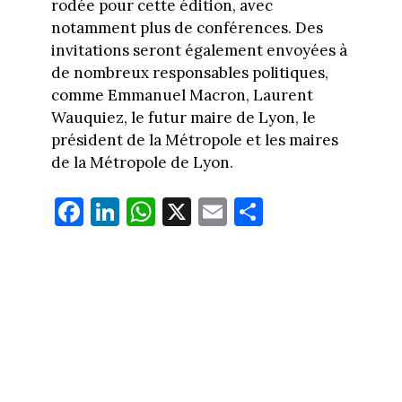
rodée pour cette édition, avec
notamment plus de conférences. Des
invitations seront également envoyées à
de nombreux responsables politiques,
comme Emmanuel Macron, Laurent
Wauquiez, le futur maire de Lyon, le
président de la Métropole et les maires
de la Métropole de Lyon.
Fa
Li
W
X
E
Pa
ce
nk
ha
m
rt
bo
ed
ts
ail
ag
ok
In
Ap
er
p