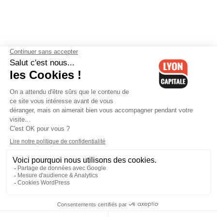
Contactez-nous
-
Mentions légales
-
CGV
-
Politique de
confidentialité
-
Gestion des cookies
-
Lyon Capitale TV
-
Archives
Lyon Capitale
Lyon Capitale - 51 avenue Maréchal Foch - CS 40091 - 69456 Lyon
Cedex 06