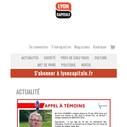
Accéder
au
contenu
Voir
Se connecter
S’enregistrer
Magazines
Boutique
le
ACTUALITÉS
SOCIÉTÉ
PRÈS DE CHEZ VOUS
CULTURE
panier
ART DE VIVRE
POLITIQUE
VIDÉOS
S'abonner à lyoncapitale.fr
ACTUALITÉ