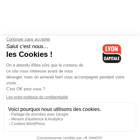
Contactez-nous
-
Mentions légales
-
CGV
-
Politique de
confidentialité
-
Gestion des cookies
-
Lyon Capitale TV
-
Archives
Lyon Capitale
Lyon Capitale - 51 avenue Maréchal Foch - CS 40091 - 69456 Lyon