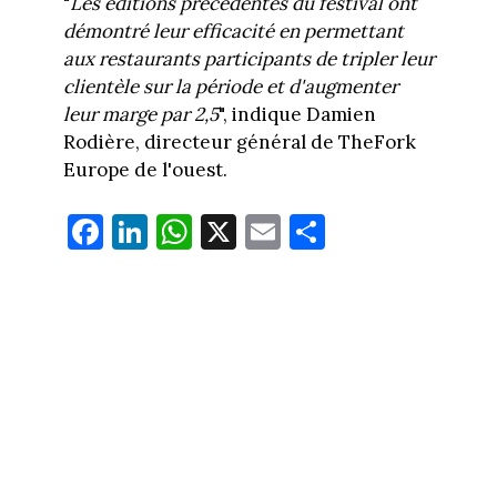
"
Les éditions précédentes du festival ont
démontré leur efficacité en permettant
aux restaurants participants de tripler leur
clientèle sur la période et d'augmenter
leur marge par 2,5
", indique Damien
Rodière, directeur général de TheFork
Europe de l'ouest.
Fa
Li
W
X
E
Pa
ce
nk
ha
m
rt
bo
ed
ts
ail
ag
ok
In
Ap
er
p