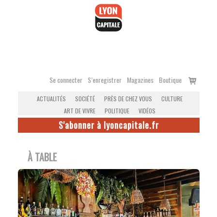
Accéder
au
contenu
Voir
Se connecter
S’enregistrer
Magazines
Boutique
le
ACTUALITÉS
SOCIÉTÉ
PRÈS DE CHEZ VOUS
CULTURE
panier
ART DE VIVRE
POLITIQUE
VIDÉOS
S'abonner à lyoncapitale.fr
À TABLE