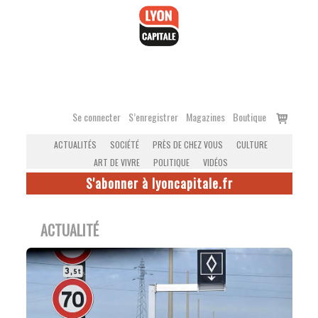
Accéder
au
contenu
Voir
Se connecter
S’enregistrer
Magazines
Boutique
le
ACTUALITÉS
SOCIÉTÉ
PRÈS DE CHEZ VOUS
CULTURE
panier
ART DE VIVRE
POLITIQUE
VIDÉOS
S'abonner à lyoncapitale.fr
ACTUALITÉ