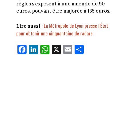
règles s’exposent à une amende de 90
euros, pouvant être majorée à 135 euros.
La Métropole de Lyon presse l’État
Lire aussi :
pour obtenir une cinquantaine de radars
Fa
Li
W
X
E
Pa
ce
nk
ha
m
rt
bo
ed
ts
ail
ag
ok
In
Ap
er
p