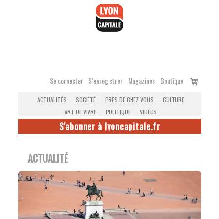
Accéder
au
contenu
Voir
Se connecter
S’enregistrer
Magazines
Boutique
le
ACTUALITÉS
SOCIÉTÉ
PRÈS DE CHEZ VOUS
CULTURE
panier
ART DE VIVRE
POLITIQUE
VIDÉOS
S'abonner à lyoncapitale.fr
ACTUALITÉ