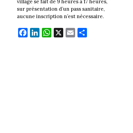
village se fait de 9 heures à 17 heures,
sur présentation d’un pass sanitaire,
aucune inscription n’est nécessaire.
Fa
Li
W
X
E
Pa
ce
nk
ha
m
rt
bo
ed
ts
ail
ag
ok
In
Ap
er
p