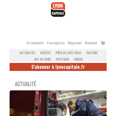
Accéder
au
contenu
Voir
Se connecter
S’enregistrer
Magazines
Boutique
le
ACTUALITÉS
SOCIÉTÉ
PRÈS DE CHEZ VOUS
CULTURE
panier
ART DE VIVRE
POLITIQUE
VIDÉOS
S'abonner à lyoncapitale.fr
ACTUALITÉ