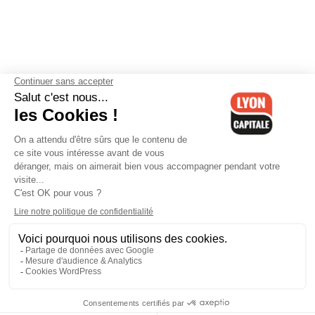
Contactez-nous
-
Mentions légales
-
CGV
-
Politique de
confidentialité
-
Gestion des cookies
-
Lyon Capitale TV
-
Archives
Lyon Capitale
Lyon Capitale - 51 avenue Maréchal Foch - CS 40091 - 69456 Lyon
Cedex 06