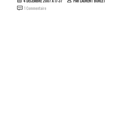
4 DÉCEMBRE 2007 À 17:37
PAR
LAURENT BURLET
1 Commentaire