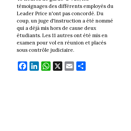
témoignages des différents employés du
Leader Price n'ont pas concordé. Du
coup, un juge d'instruction a été nommé
qui a déjà mis hors de cause deux
étudiants. Les 11 autres ont été mis en
examen pour vol en réunion et placés
sous contrôle judiciaire.
Fa
Li
W
X
E
Pa
ce
nk
ha
m
rt
bo
ed
ts
ail
ag
ok
In
Ap
er
p