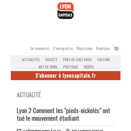
Accéder
au
contenu
Voir
Se connecter
S’enregistrer
Magazines
Boutique
le
ACTUALITÉS
SOCIÉTÉ
PRÈS DE CHEZ VOUS
CULTURE
panier
ART DE VIVRE
POLITIQUE
VIDÉOS
S'abonner à lyoncapitale.fr
ACTUALITÉ
Lyon 2 Comment les "pieds-nickelés" ont
tué le mouvement étudiant