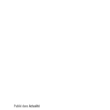
ok
In
Ap
er
p
Publié dans
Actualité