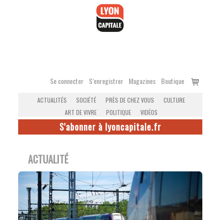
Accéder
au
contenu
Voir
Se connecter
S’enregistrer
Magazines
Boutique
le
ACTUALITÉS
SOCIÉTÉ
PRÈS DE CHEZ VOUS
CULTURE
panier
ART DE VIVRE
POLITIQUE
VIDÉOS
S'abonner à lyoncapitale.fr
ACTUALITÉ