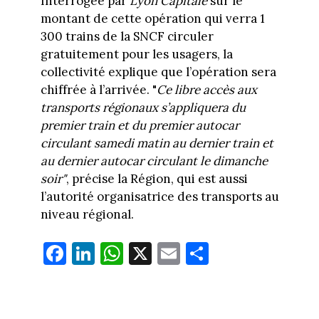
Interrogée par
Lyon Capitale
sur le
montant de cette opération qui verra 1
300 trains de la SNCF circuler
gratuitement pour les usagers, la
collectivité explique que l’opération sera
chiffrée à l’arrivée. "
Ce libre accès aux
transports régionaux s’appliquera du
premier train et du premier autocar
circulant samedi matin au dernier train et
au dernier autocar circulant le dimanche
soir"
, précise la Région, qui est aussi
l’autorité organisatrice des transports au
niveau régional.
Fa
Li
W
X
E
Pa
ce
nk
ha
m
rt
bo
ed
ts
ail
ag