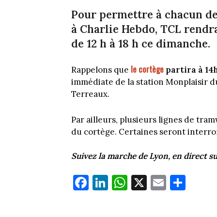
Pour permettre à chacun de
à Charlie Hebdo, TCL rendr
de 12 h à 18 h ce dimanche.
le cortège
Rappelons que
partira à 14
immédiate de la station Monplaisir du
Terreaux.
Par ailleurs, plusieurs lignes de tra
du cortège. Certaines seront interro
Suivez la marche de Lyon, en direct su
Fa
Li
W
X
E
Pa
ce
nk
ha
m
rt
bo
ed
ts
ail
ag