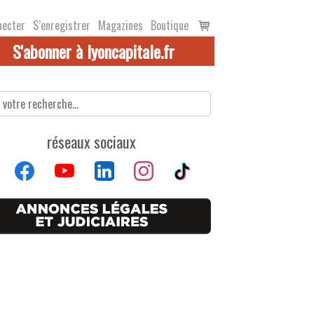
Voir
necter
S’enregistrer
Magazines
Boutique
le
S'abonner à lyoncapitale.fr
panier
réseaux sociaux