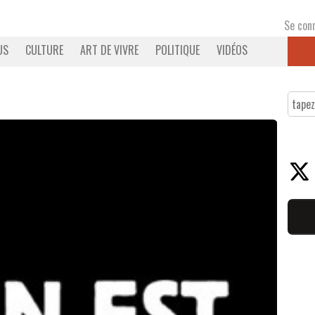
Se con
US
CULTURE
ART DE VIVRE
POLITIQUE
VIDÉOS