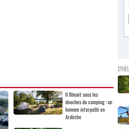
D'HE
Il filmait sous les
douches du camping : un
homme interpellé en
Ardèche