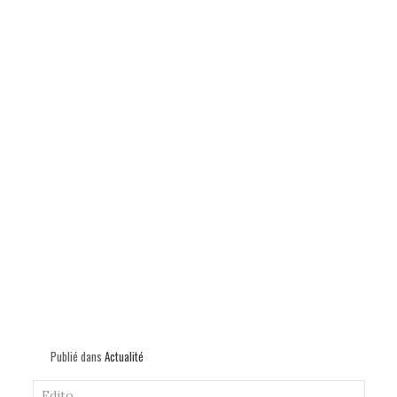
p
Publié dans
Actualité
Edito