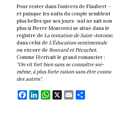
Pour rester dans l’univers de Flaubert –
et puisque les nuits du couple semblent
plus belles que ses jours- nul ne sait non
plus si Pierre Moscovici se situe dans le
registre de
La tentation de Saint-Antoine
,
dans celui de
L’Éducation sentimentale
ou encore de
Bouvard et Pécuchet
.
Comme l’écrivait le grand romancier :
"
On vit fort bien sans se connaître soi-
même, à plus forte raison sans être connu
des autres
"
.
Fa
Li
W
X
E
Pa
ce
nk
ha
m
rt
bo
ed
ts
ail
ag
ok
In
Ap
er