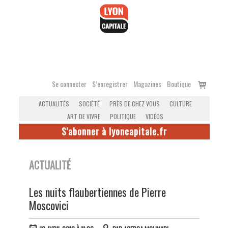
Accéder
au
contenu
Voir
Se connecter
S’enregistrer
Magazines
Boutique
le
ACTUALITÉS
SOCIÉTÉ
PRÈS DE CHEZ VOUS
CULTURE
panier
ART DE VIVRE
POLITIQUE
VIDÉOS
S'abonner à lyoncapitale.fr
ACTUALITÉ
Les nuits flaubertiennes de Pierre
Moscovici