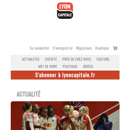
Accéder
au
contenu
Voir
Se connecter
S’enregistrer
Magazines
Boutique
le
ACTUALITÉS
SOCIÉTÉ
PRÈS DE CHEZ VOUS
CULTURE
panier
ART DE VIVRE
POLITIQUE
VIDÉOS
S'abonner à lyoncapitale.fr
ACTUALITÉ