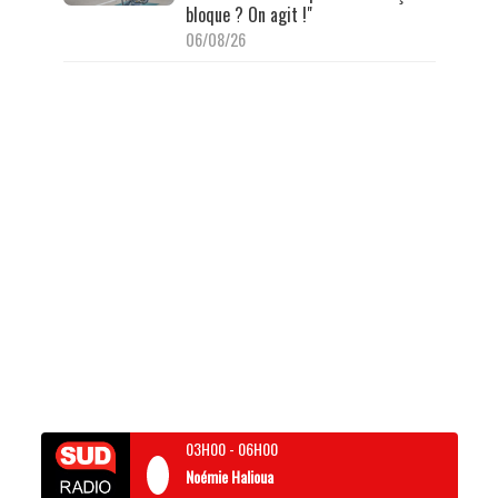
bloque ? On agit !"
06/08/26
03H00
-
06H00
Noémie Halioua