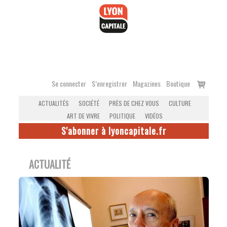
Accéder
au
contenu
Voir
Se connecter
S’enregistrer
Magazines
Boutique
le
ACTUALITÉS
SOCIÉTÉ
PRÈS DE CHEZ VOUS
CULTURE
panier
ART DE VIVRE
POLITIQUE
VIDÉOS
S'abonner à lyoncapitale.fr
ACTUALITÉ