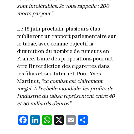
sont intolérables. Je vous rappelle : 200
morts par jour.”
Le 19 juin prochain, plusieurs élus
publieront un rapport parlementaire sur
le tabac, avec comme objectif la
diminution du nombre de fumeurs en
France. L’une des propositions pourrait
être l’interdiction des cigarettes dans
les films et sur Internet. Pour Yves
Martinet,
“ce combat est clairement
inégal
.
À l’échelle mondiale, les profits de
l’industrie du tabac représentent entre 40
et 50 milliards d’euros”
.
Fa
Li
W
X
E
Pa
ce
nk
ha
m
rt