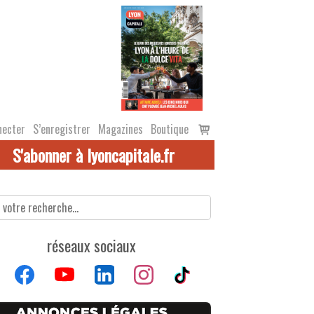
Voir
necter
S’enregistrer
Magazines
Boutique
le
S'abonner à lyoncapitale.fr
panier
réseaux sociaux