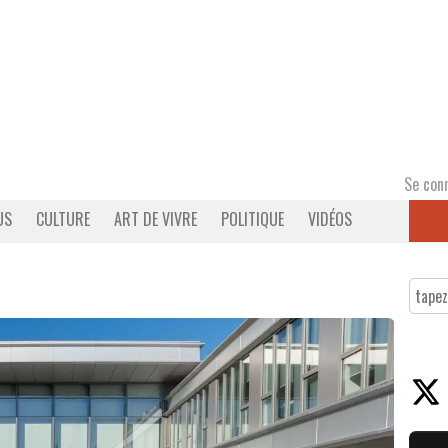
Se con
US
CULTURE
ART DE VIVRE
POLITIQUE
VIDÉOS