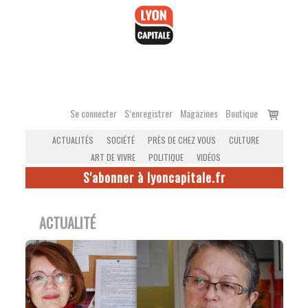
Accéder
au
contenu
Voir
Se connecter
S’enregistrer
Magazines
Boutique
le
ACTUALITÉS
SOCIÉTÉ
PRÈS DE CHEZ VOUS
CULTURE
panier
ART DE VIVRE
POLITIQUE
VIDÉOS
S'abonner à lyoncapitale.fr
ACTUALITÉ