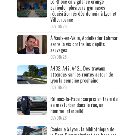
Le Rhône en vigilance orange
canicule : plusieurs gymnases
réquisitionnés dès demain à Lyon et
Villeurbanne
07/08/26
À Vaulx-en-Velin, Abdelkader Lahmar
serre la vis contre les dépôts
sauvages
07/08/26
A432, A47, A42… Des travaux
attendus sur les routes autour de
Lyon la semaine prochaine
07/08/26
Rillieux-la-Pape : surpris en train de
se masturber dans la rue, un
homme interpellé
07/08/26
Canicule à Lyon : la bibliothèque de