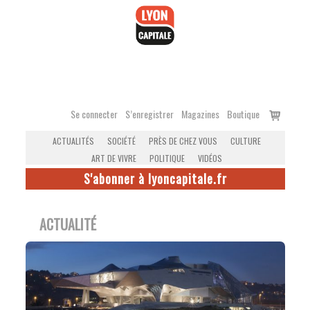
Accéder
au
contenu
Voir
Se connecter
S’enregistrer
Magazines
Boutique
le
ACTUALITÉS
SOCIÉTÉ
PRÈS DE CHEZ VOUS
CULTURE
panier
ART DE VIVRE
POLITIQUE
VIDÉOS
S'abonner à lyoncapitale.fr
ACTUALITÉ