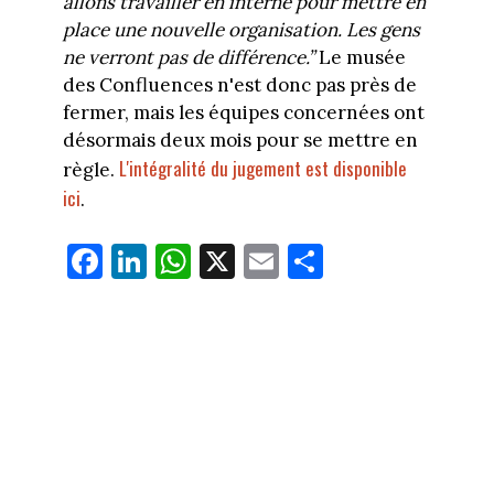
allons travailler en interne pour mettre en
place une nouvelle organisation. Les gens
ne verront pas de différence.”
Le musée
des Confluences n'est donc pas près de
fermer, mais les équipes concernées ont
désormais deux mois pour se mettre en
L'intégralité du jugement est disponible
règle.
ici
.
Fa
Li
W
X
E
Pa
ce
nk
ha
m
rt
bo
ed
ts
ail
ag
ok
In
Ap
er
p