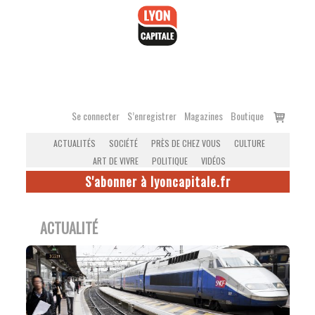
Accéder
au
contenu
Voir
Se connecter
S’enregistrer
Magazines
Boutique
le
ACTUALITÉS
SOCIÉTÉ
PRÈS DE CHEZ VOUS
CULTURE
panier
ART DE VIVRE
POLITIQUE
VIDÉOS
S'abonner à lyoncapitale.fr
ACTUALITÉ