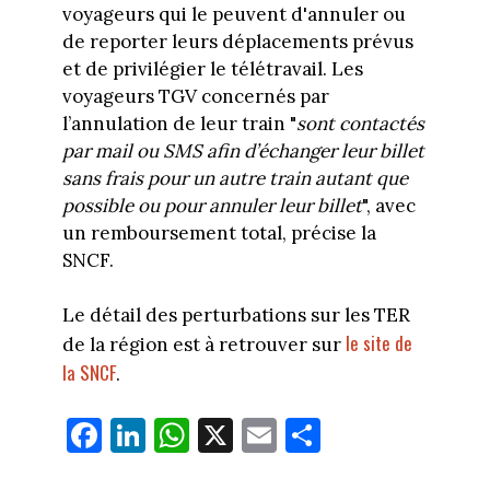
voyageurs qui le peuvent d'annuler ou
de reporter leurs déplacements prévus
et de privilégier le télétravail. Les
voyageurs TGV concernés par
l’annulation de leur train "
sont contactés
par mail ou SMS afin d’échanger leur billet
sans frais pour un autre train autant que
possible ou pour annuler leur billet
", avec
un remboursement total, précise la
SNCF.
Le détail des perturbations sur les TER
le site de
de la région est à retrouver sur
la SNCF
.
Fa
Li
W
X
E
Pa
ce
nk
ha
m
rt